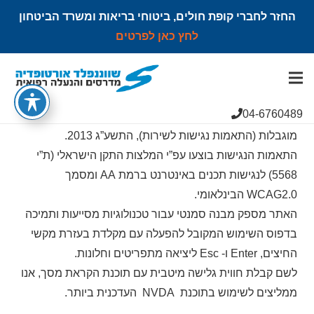
החזר לחברי קופת חולים, ביטוחי בריאות ומשרד הביטחון
לחץ כאן לפרטים
הצהרת נגישות
04-6760489
אתר האינטרנט עומד בדרישות תקנות שוויון זכויות לאנשים עם
מוגבלות (התאמות נגישות לשירות), התשע”ג 2013.
התאמות הנגישות בוצעו עפ”י המלצות התקן הישראלי (ת”י
5568) לנגישות תכנים באינטרנט ברמת AA ומסמך
WCAG2.0 הבינלאומי.
האתר מספק מבנה סמנטי עבור טכנולוגיות מסייעות ותמיכה
בדפוס השימוש המקובל להפעלה עם מקלדת בעזרת מקשי
החיצים, Enter ו- Esc ליציאה מתפריטים וחלונות.
לשם קבלת חווית גלישה מיטבית עם תוכנת הקראת מסך, אנו
ממליצים לשימוש בתוכנת NVDA העדכנית ביותר.